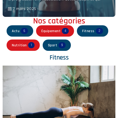
7 mars 2025
Nos catégories
Actu
Équipement
Fitness
6
4
2
Nutrition
Sport
1
9
Fitness